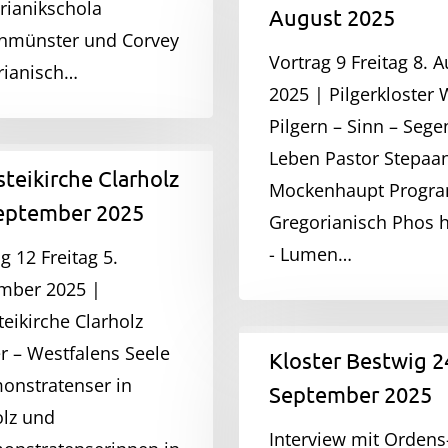
rianikschola
August 2025
·
nmünster und Corvey
8.
Vortrag 9 Freitag 8. 
rianisch…
August
2025 | Pilgerkloster 
2025
Pilgern – Sinn – Sege
Leben Pastor Stepaa
irche
teikirche Clarholz
Mockenhaupt Progr
September 2025
Gregorianisch Phos h
- Lumen…
g 12 Freitag 5.
r
mber 2025 |
eikirche Clarholz
Kloster
r – Westfalens Seele
Kloster Bestwig 2
Bestwig
onstratenser in
September 2025
24.
olz und
September
Interview mit Ordens