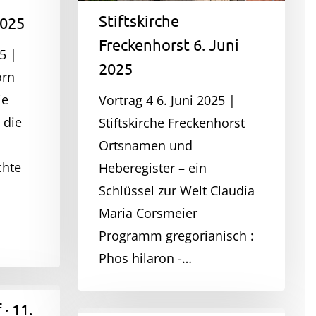
Stiftskirche
2025
Freckenhorst 6. Juni
5 |
2025
orn
ie
Vortrag 4 6. Juni 2025 |
 die
Stiftskirche Freckenhorst
Ortsnamen und
chte
Heberegister – ein
Schlüssel zur Welt Claudia
Maria Corsmeier
Programm gregorianisch :
Phos hilaron -…
· 11.