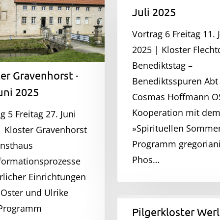
rst
Flechtdorf
Juli 2025
·
11.
Vortrag 6 Freitag 11. J
Juli
2025 | Kloster Flecht
2025
Benediktstag –
er Gravenhorst ·
Benediktsspuren Abt
uni 2025
Cosmas Hoffmann OS
Kooperation mit de
g 5 Freitag 27. Juni
»Spirituellen Somme
| Kloster Gravenhorst
Programm gregorian
nsthaus
Phos…
formationsprozesse
rlicher Einrichtungen
 Oster und Ulrike
Pilgerkloster
 Programm
Pilgerkloster Werl 
Werl