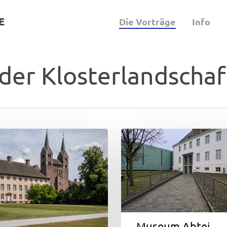
E
Die Vorträge
Info
der Klosterlandschaf
he
Museum
Abtei
Liesborn
23.
Mai
2025
Museum Abtei