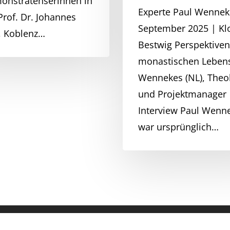
onstratenserinnen in
2025
Experte Paul Wennek
Prof. Dr. Johannes
September 2025 | Kl
, Koblenz…
Bestwig Perspektiven
monastischen Lebens
Wennekes (NL), Theo
und Projektmanager
Interview Paul Wenn
war ursprünglich…