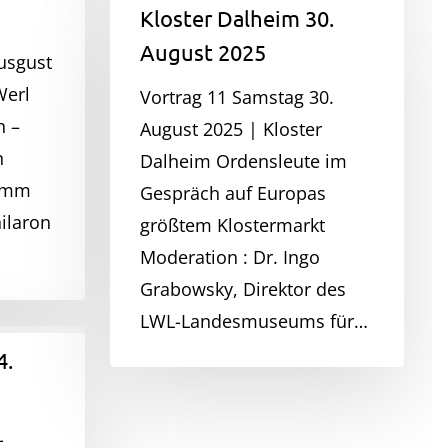
Kloster Dalheim 30.
Dalheim
August 2025
Ausgust
30.
Werl
August
Vortrag 11 Samstag 30.
n –
2025
August 2025 | Kloster
n
Dalheim Ordensleute im
amm
Gespräch auf Europas
ilaron
größtem Klostermarkt
Moderation : Dr. Ingo
Grabowsky, Direktor des
LWL-Landesmuseums für…
4.
-