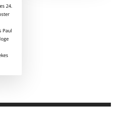
es 24.
oster
 Paul
loge
ekes