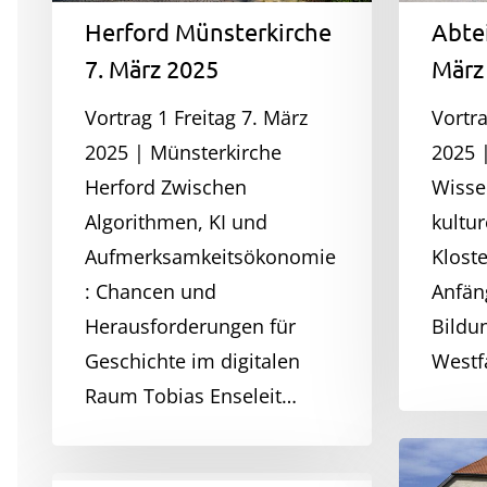
Hit enter to search or ESC to close
Herford Münsterkirche
Abtei
7. März 2025
März
Vortrag 1 Freitag 7. März
Vortra
2025 | Münsterkirche
2025 
Herford Zwischen
Wisse
Algorithmen, KI und
kultur
Aufmerksamkeitsökonomie
Klost
: Chancen und
Anfän
Herausforderungen für
Bildu
Geschichte im digitalen
Westf
Raum Tobias Enseleit…
Kloster