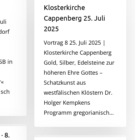
Klosterkirche
Klosterkirche
Cappenberg
Cappenberg 25. Juli
25.
uli
2025
Juli
dorf
2025
Vortrag 8 25. Juli 2025 |
Klosterkirche Cappenberg
B in
Gold, Silber, Edelsteine zur
m
höheren Ehre Gottes –
r«
Schatzkunst aus
isch
westfälischen Klöstern Dr.
Holger Kempkens
Programm gregorianisch…
· 8.
Kloster