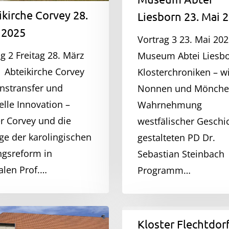
kirche Corvey 28.
Liesborn 23. Mai 
 2025
Vortrag 3 23. Mai 202
g 2 Freitag 28. März
Museum Abtei Liesb
| Abteikirche Corvey
Klosterchroniken – w
nstransfer und
Nonnen und Mönche
elle Innovation –
Wahrnehmung
er Corvey und die
westfälischer Geschi
ge der karolingischen
gestalteten PD Dr.
ngsreform in
Sebastian Steinbach
alen Prof.…
Programm…
Kloster
Kloster Flechtdorf 