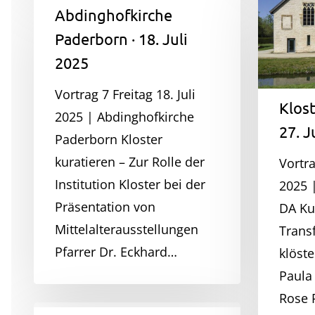
Abdinghofkirche
Gravenho
Abdinghofkirche
Paderborn
·
Paderborn · 18. Juli
·
27.
2025
18.
Juni
Juli
2025
Vortrag 7 Freitag 18. Juli
Klost
2025
2025 | Abdinghofkirche
27. J
Paderborn Kloster
kuratieren – Zur Rolle der
Vortra
Institution Kloster bei der
2025 
Präsentation von
DA Ku
Mittelalterausstellungen
Trans
Pfarrer Dr. Eckhard…
klöste
Paula
Rose
Abtei