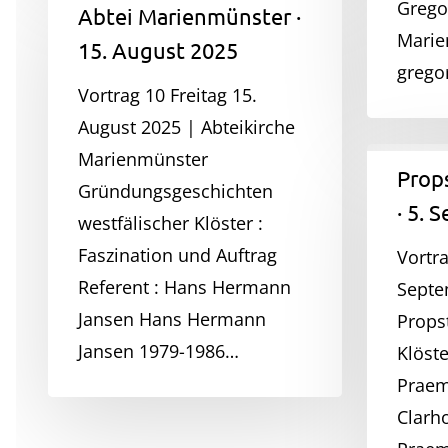
Grego
Abtei Marienmünster ·
Marienmünster
Marie
15. August 2025
·
grego
15.
Vortrag 10 Freitag 15.
August
August 2025 | Abteikirche
2025
Marienmünster
Propsteik
Props
Gründungsgeschichten
Clarholz
· 5. 
westfälischer Klöster :
·
Faszination und Auftrag
5.
Vortra
Referent : Hans Hermann
Septembe
Septe
Jansen Hans Hermann
2025
Propst
Jansen 1979-1986…
Klöste
Praem
Clarh