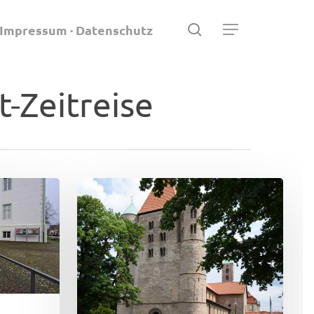
search
Impressum · Datenschutz
Menu
t-Zeitreise
Stiftskirche
Freckenhorst
6.
Juni
2025